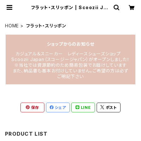
フラット・スリッポン | Scoozii Jap
an
HOME
フラット・スリッポン
ショップからのお知らせ
カジュアル＆スニーカー レディースシューズショップ
Scoozii Japan（スコージージャパン）がオープンしました！
※当社では資源節約のため簡易包装でお届けしています
また、納品書も基本お付けしていません。ご希望の方は必ず
ご明記下さい
保存
シェア
LINE
ポスト
PRODUCT LIST